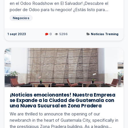
en el Odoo Roadshow en El Salvador! ¡Descubre el
poder de Odoo para tu negocio! ¿Estás listo para
embarcarte en un viaje transformador para tu
Negocios
empresa...
1 sept 2023
0
5296
Noticias Treming
¡Noticias emocionantes! Nuestra Empresa
se Expande a la Ciudad de Guatemala con
una Nueva Sucursal en Zona Pradera
We are thrilled to announce the opening of our
newbranch in the heart of Guatemala City, specifically in
the prestigious Zona Pradera building. As a leading