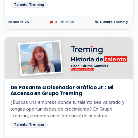
trabajar con tecnologías de punta. En Grupo Tremin...
Talento Treming
28 mar 2025
0
2859
Cultura Treming
De Pasante a Diseñador Gráfico Jr.: Mi
Ascenso en Grupo Treming
¿Buscas una empresa donde tu talento sea valorado y
tengas oportunidades de crecimiento? En Grupo
Treming, creemos en el potencial de nuestros
colaboradores y les brindamos las herramientas para
Talento Treming
alcan...