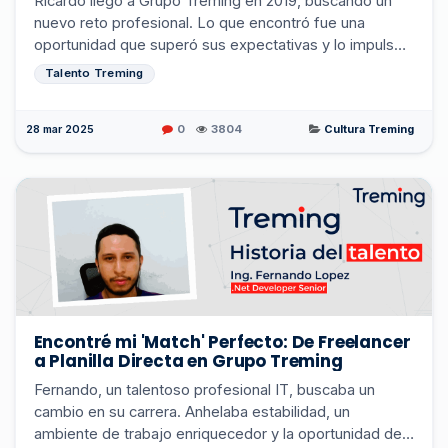
Ricardo llegó a Grupo Treming en 2019, buscando un
nuevo reto profesional. Lo que encontró fue una
oportunidad que superó sus expectativas y lo impulsó
a crecer como nunca antes. Su historia es un tes...
Talento Treming
28 mar 2025
0
3804
Cultura Treming
Encontré mi 'Match' Perfecto: De Freelancer
a Planilla Directa en Grupo Treming
Fernando, un talentoso profesional IT, buscaba un
cambio en su carrera. Anhelaba estabilidad, un
ambiente de trabajo enriquecedor y la oportunidad de