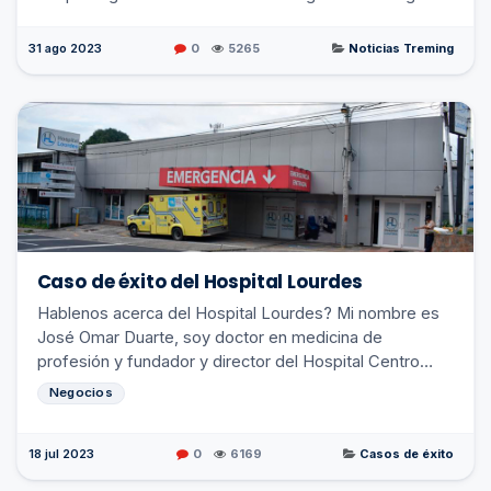
provider of Odoo ERP implementation and IT ...
31 ago 2023
0
5265
Noticias Treming
Caso de éxito del Hospital Lourdes
Hablenos acerca del Hospital Lourdes? Mi nombre es
José Omar Duarte, soy doctor en medicina de
profesión y fundador y director del Hospital Centro
Médico Lourdes. El Hospital Centro Médico Lourdes es
Negocios
...
18 jul 2023
0
6169
Casos de éxito