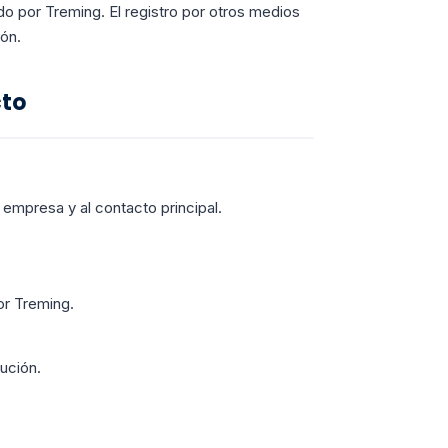
ido por Treming. El registro por otros medios
sión.
cto
 empresa y al contacto principal.
.
r Treming.
bución.