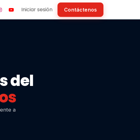
Iniciar sesión
Contáctenos
s del
os
rente a