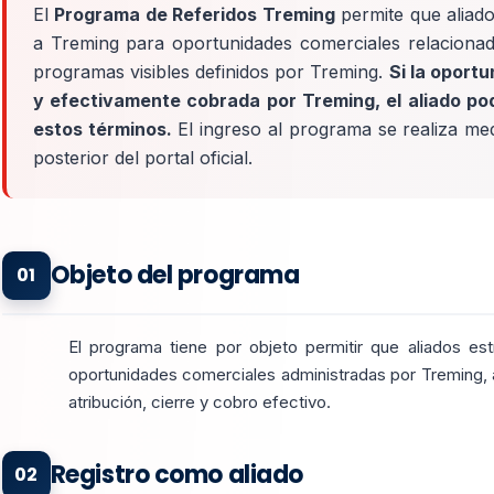
El
Programa de Referidos Treming
permite que aliad
a Treming para oportunidades comerciales relaciona
programas visibles definidos por Treming.
Si la oportu
y efectivamente cobrada por Treming, el aliado po
estos términos.
El ingreso al programa se realiza med
posterior del portal oficial.
Objeto del programa
01
El programa tiene por objeto permitir que aliados es
oportunidades comerciales administradas por Treming, a
atribución, cierre y cobro efectivo.
Registro como aliado
02