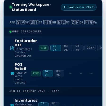
Treming Workspace ·
Actualizado 2026
Status Board
🇸🇻
🇬🇹
🇭🇳
🇳🇮
🇨🇷
🇵🇦
APP
SV
GT
HN
NI
CR
PA
APPS DISPONIBLES
Facturador
DTE
Q2
Q3
Q4
2027
202
LIVE
Documentos
26
26
26
fiscales
electrónicos
POS
Retail
Q2
Q3
Punto de
—
—
—
LIVE
26
26
venta
multi-
sucursal
EN EL ROADMAP 2026 · 2027
Inventarios
Q3
Q4
Multi-bodega,
—
—
—
—