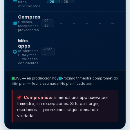
26
26
lotes,
vencimientos
Compras
Q4
Órdenes,
—
—
—
—
—
26
recepciones,
proveedores
Más
apps
2027
eCommerce,
—
—
—
—
—
→
CRM y más
— validadas
con clientes
LIVE — en producción hoy
Próximo trimestre comprometido
En plan — fecha estimada
No planificado aún
—
Compromiso:
al menos una app nueva por
trimestre, sin excepciones. Si tu país urge,
escribinos — priorizamos según demanda
validada.