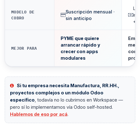
Lic
Suscripción mensual ·
MODELO DE
im
COBRO
sin anticipo
+ h
PYME que quiere
Emp
arrancar rápido y
medi
MEJOR PARA
crecer con apps
con 
modulares
prop
Si tu empresa necesita Manufactura, RR.HH.,
proyectos complejos o un módulo Odoo
específico
, todavía no lo cubrimos en Workspace —
pero sí lo implementamos vía Odoo self-hosted.
Hablemos de eso por acá
.