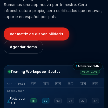
Sumamos una app nueva por trimestre. Cero
infraestructura propia, cero certificados que renovar,
soporte en español por país.
Ver matriz de disponibilidad
Agendar demo
Activación 24h
Treming Workspace · Status
v1.0 LIVE
APP · PAÍS
🇸🇻
🇬🇹
🇭🇳
🇳🇮
🇨🇷
🇵🇦
DISPONIBLE
Facturador
●
Q2
Q3
Q4
27
27
DTE