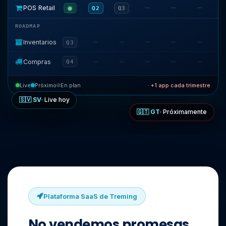
—
—
—
●
POS Retail
Q2
Q3
ROADMAP
—
—
—
—
—
Inventarios
Q3
—
—
—
—
—
Compras
Q4
Live
Próximo
En plan
· +1 app cada trimestre
🇸🇻 SV
· Live hoy
🇬🇹 GT
· Próximamente
Plataforma SaaS de Treming
No vendemos promesas.