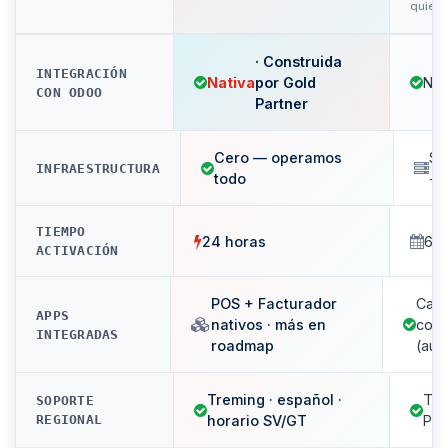
quiere
· Construida
INTEGRACIÓN
Nativa
por Gold
Nat
CON ODOO
Partner
Cero — operamos
Se
INFRAESTRUCTURA
todo
+ 
TIEMPO
24 horas
6-
ACTIVACIÓN
POS + Facturador
Cat
APPS
nativos · más en
com
INTEGRADAS
roadmap
(aut
Treming · español ·
Tre
SOPORTE
REGIONAL
horario SV/GT
Par