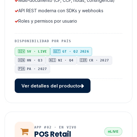
Multi-documento (CF, CCF, notas, contingencia)
API REST moderna con SDKs y webhooks
Roles y permisos por usuario
DISPONIBILIDAD POR PAÍS
🇸🇻 SV · LIVE
🇬🇹 GT · Q2 2026
🇭🇳 HN · Q3
🇳🇮 NI · Q4
🇨🇷 CR · 2027
🇵🇦 PA · 2027
Ver detalles del producto
APP #02 · EN VIVO
POS Retail
LIVE