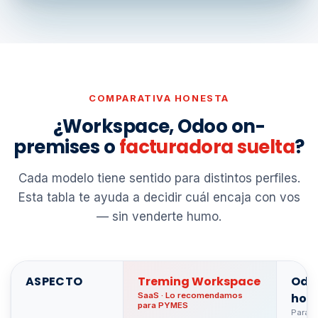
COMPARATIVA HONESTA
¿Workspace, Odoo on-
premises o
facturadora suelta
?
Cada modelo tiene sentido para distintos perfiles.
Esta tabla te ayuda a decidir cuál encaja con vos
— sin venderte humo.
ASPECTO
Treming Workspace
Odoo
SaaS · Lo recomendamos
hos
para PYMES
Para 