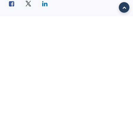
ETIQUETAS
Talento Treming
NUESTROS BLOGS
Transformación Digital
Odoo ERP
Casos de éxito
Noticias Treming
Cultura Treming