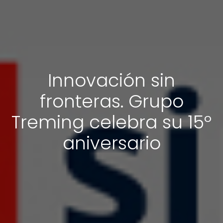
Innovación sin
fronteras. Grupo
Treming celebra su 15º
aniversario